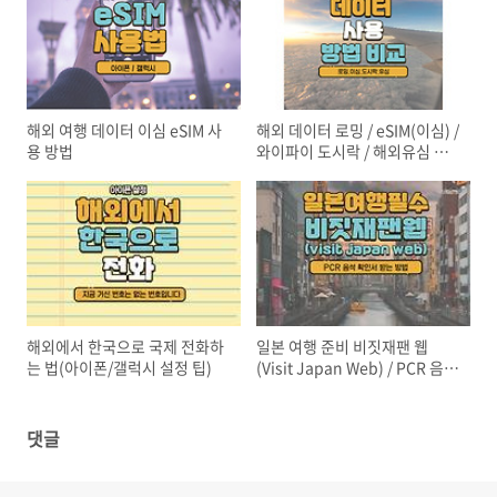
해외 여행 데이터 이심 eSIM 사
해외 데이터 로밍 / eSIM(이심) /
용 방법
와이파이 도시락 / 해외유심 비
교
해외에서 한국으로 국제 전화하
일본 여행 준비 비짓재팬 웹
는 법(아이폰/갤럭시 설정 팁)
(Visit Japan Web) / PCR 음성
확인서
댓글