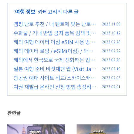
'
여행 정보
' 카테고리의 다른 글
캠핑 난로 추천 / 내 텐트에 맞는 난로
2023.11.09
선택 및 난로 별 열량
수화물 / 기내 반입 금지 품목 검색 및
2023.10.12
(0)
물품별 반입 방법
해외 여행 데이터 이심 eSIM 사용 방법
2023.02.28
(0)
해외 데이터 로밍 / eSIM(이심) / 와이
2023.02.22
(2)
파이 도시락 / 해외유심 비교
해외에서 한국으로 국제 전화하는 법(아
2023.02.20
(0)
이폰/갤럭시 설정 팁)
일본 여행 준비 비짓재팬 웹 (Visit Jap
2023.02.19
(0)
an Web) / PCR 음성 확인서
항공권 예매 사이트 비교(스카이스캐
2023.02.05
(0)
너/카약/키위닷컴)
여권 재발급 온라인 신청 방법 총정리
2023.02.01
(0)
(0)
관련글