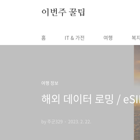
본문 바로가기
이번주 꿀팁
홈
IT & 가전
여행
복
여행 정보
해외 데이터 로밍 / eS
by 주군329
2023. 2. 22.