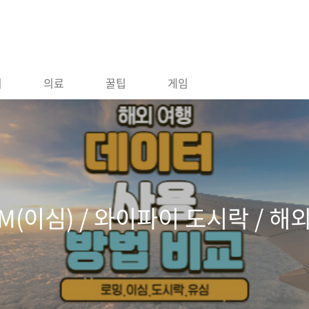
지
의료
꿀팁
게임
IM(이심) / 와이파이 도시락 / 