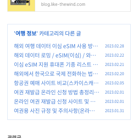
blog.like-thewind.com
'
여행 정보
' 카테고리의 다른 글
해외 여행 데이터 이심 eSIM 사용 방법
2023.02.28
해외 데이터 로밍 / eSIM(이심) / 와이
2023.02.22
(2)
파이 도시락 / 해외유심 비교
이심 eSIM 지원 휴대폰 기종 리스트 확
2023.02.21
(0)
인
해외에서 한국으로 국제 전화하는 법(아
2023.02.20
(0)
이폰/갤럭시 설정 팁)
항공권 예매 사이트 비교(스카이스캐
2023.02.05
(0)
너/카약/키위닷컴)
여권 재발급 온라인 신청 방법 총정리
2023.02.01
(0)
온라인 여권 재발급 신청 사이트 및 경
2023.02.01
(0)
로
여권용 사진 규정 및 주의사항(온라인용
2023.01.31
(0)
규격 포함)
(0)
관련글