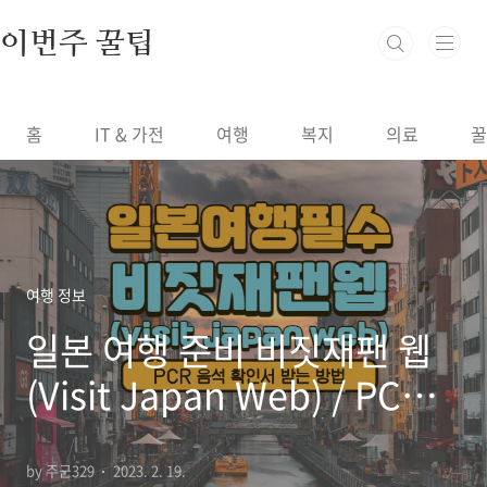
본문 바로가기
이번주 꿀팁
홈
IT & 가전
여행
복지
의료
꿀
여행 정보
일본 여행 준비 비짓재팬 웹
(Visit Japan Web) / PCR
음성 확인서
by 주군329
2023. 2. 19.