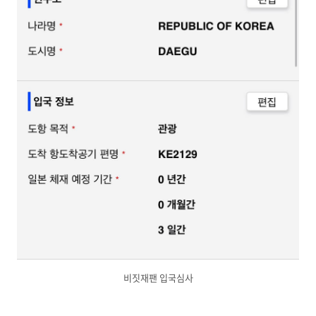
비짓재팬 입국심사