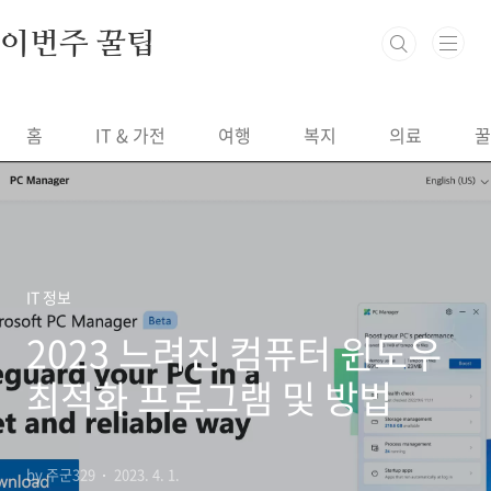
본문 바로가기
이번주 꿀팁
홈
IT & 가전
여행
복지
의료
꿀
IT 정보
2023 느려진 컴퓨터 윈도우
최적화 프로그램 및 방법
by 주군329
2023. 4. 1.