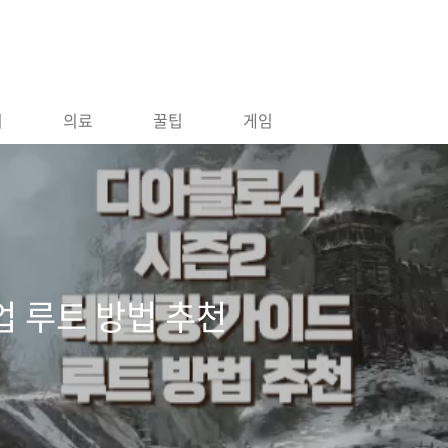
지
의료
꿀팁
게임
업 루트 방법 추천