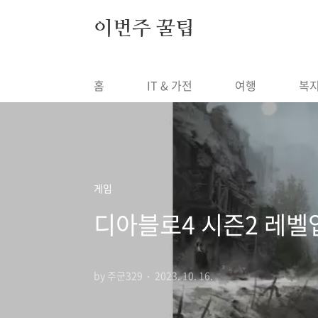
본문 바로가기
이번주 꿀팁
홈
IT & 가전
여행
복
게임
디아블로4 시즌2 레벨
by 주군329
2023. 10. 16.